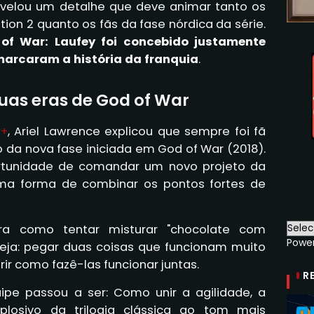
revelou um detalhe que deve animar tanto os
ion 2 quanto os fãs da fase nórdica da série.
of War: Laufey foi concebido justamente
 marcaram a história da franquia
.
uas eras de God of War
+
, Ariel Lawrence explicou que sempre foi fã
to da nova fase iniciada em God of War (2018).
ortunidade de comandar um novo projeto da
 uma forma de combinar os pontos fortes de
era como tentar misturar "chocolate com
Powe
ja: pegar duas coisas que funcionam muito
 como fazê-las funcionar juntas.
R
pe passou a ser: Como unir a agilidade, a
losivo da trilogia clássica ao tom mais