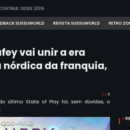
CONTINUE. DESDE 2009
EDBACK SUSSUWORLD
REVISTA SUSSUWORLD
RETRO ZO
fey vai unir a era
a nórdica da franquia,
0
 último State of Play foi, sem dúvidas, o
.
R