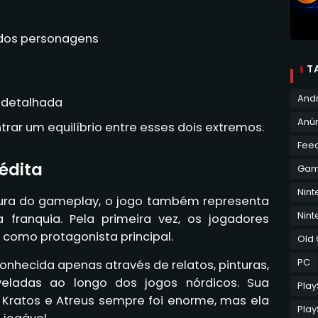
dos personagens
T
And
 detalhada
Anún
ntrar um equilíbrio entre esses dois extremos.
Fee
édita
Ga
Nin
ura do gameplay, o jogo também representa
Nint
franquia. Pela primeira vez, os jogadores
 como protagonista principal.
Old
PC
nhecida apenas através de relatos, pinturas,
eladas ao longo dos jogos nórdicos. Sua
Play
e Kratos e Atreus sempre foi enorme, mas ela
Play