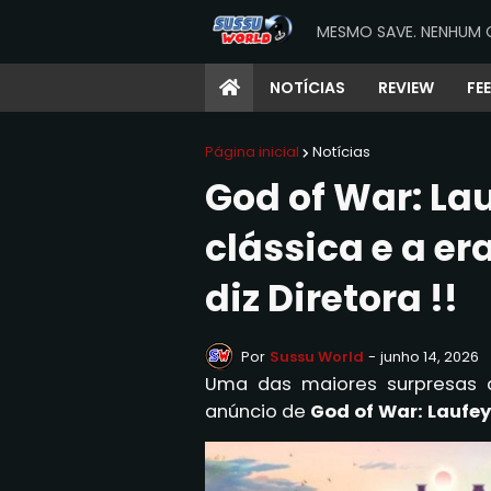
MESMO SAVE. NENHUM 
NOTÍCIAS
REVIEW
FE
Página inicial
Notícias
God of War: Lau
clássica e a er
diz Diretora !!
Por
Sussu World
-
junho 14, 2026
Uma das maiores surpresas do
anúncio de
God of War: Laufey