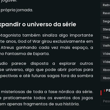
jogável.
Retr
própria jornada.
Revi
Seg
pandir o universo da série
Ste
tagonista também sinaliza algo importante
The
ante anos, God of War girou exclusivamente em
Velh
 Atreus ganhando cada vez mais espaço, a
 no Fantasma de Esparta.
Víd
Víde
dio parece disposta a explorar outros
e universo, algo que pode abrir portas para
Xbo
rspectivas e até futuras sagas fora da sombra
Xbox
P
misteriosas de toda a fase nórdica da série.
re praticamente todos os eventos dos jogos
em apenas fragmentos de sua história.