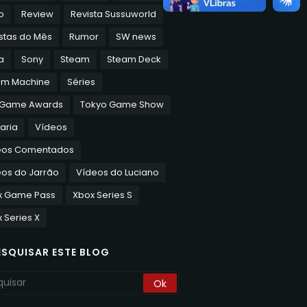
o
Review
Revista Sussuworld
stas do Mês
Rumor
SW news
a
Sony
Steam
Steam Deck
am Machine
Séries
 Game Awards
Tokyo Game Show
aria
Vídeos
eos Comentados
os do Jarrão
Vídeos do Luciano
x Game Pass
Xbox Series S
 Series X
ESQUISAR ESTE BLOG