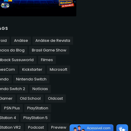
AGS
roid
Análise
Análise de Revista
cios do Blog
Brasil Game Show
dback Sussuworld
Filmes
mesCom
Kickstarter
Microsoft
tendo
Nintendo Switch
endo Switch 2
Notícias
 Gamer
Old School
Oldcast
PSN Plus
PlayStation
Station 4
PlayStation 5
Station VR2
Podcast
Preview