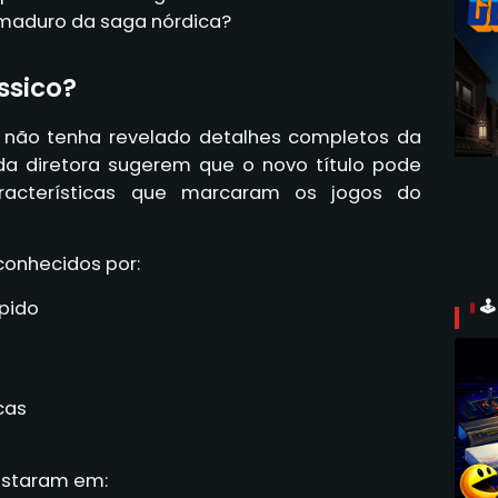
 maduro da saga nórdica?
ssico?
 não tenha revelado detalhes completos da
 da diretora sugerem que o novo título pode
racterísticas que marcaram os jogos do
conhecidos por:

pido
cas
postaram em: