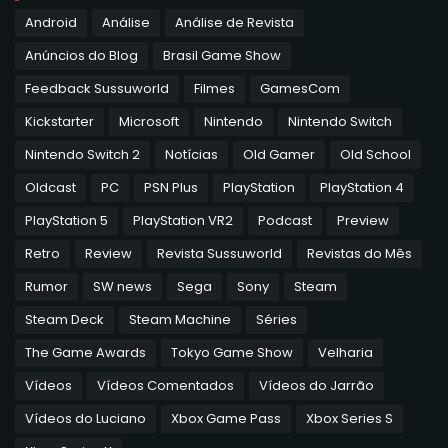
Android
Análise
Análise de Revista
Anúncios do Blog
Brasil Game Show
Feedback Sussuworld
Filmes
GamesCom
Kickstarter
Microsoft
Nintendo
Nintendo Switch
Nintendo Switch 2
Notícias
Old Gamer
Old School
Oldcast
PC
PSN Plus
PlayStation
PlayStation 4
PlayStation 5
PlayStation VR2
Podcast
Preview
Retro
Review
Revista Sussuworld
Revistas do Mês
Rumor
SW news
Sega
Sony
Steam
Steam Deck
Steam Machine
Séries
The Game Awards
Tokyo Game Show
Velharia
Vídeos
Vídeos Comentados
Vídeos do Jarrão
Vídeos do Luciano
Xbox Game Pass
Xbox Series S