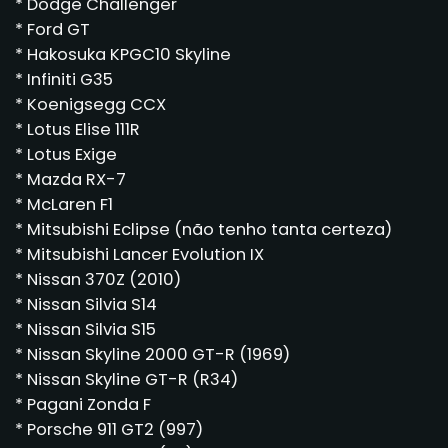
* Dodge Challenger
* Ford GT
* Hakosuka KPGC10 Skyline
* Infiniti G35
* Koenigsegg CCX
* Lotus Elise 111R
* Lotus Exige
* Mazda RX-7
* McLaren F1
* Mitsubishi Eclipse (não tenho tanta certeza)
* Mitsubishi Lancer Evolution IX
* Nissan 370Z (2010)
* Nissan Silvia S14
* Nissan Silvia S15
* Nissan Skyline 2000 GT-R (1969)
* Nissan Skyline GT-R (R34)
* Pagani Zonda F
* Porsche 911 GT2 (997)