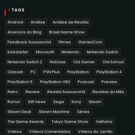
TAGS
Android
Análise
Análise de Revista
Anúncios do Blog
Brasil Game Show
Feedback Sussuworld
Filmes
GamesCom
Kickstarter
Microsoft
Nintendo
Nintendo Switch
Nintendo Switch 2
Notícias
Old Gamer
Old School
Oldcast
PC
PSN Plus
PlayStation
PlayStation 4
PlayStation 5
PlayStation VR2
Podcast
Preview
Retro
Review
Revista Sussuworld
Revistas do Mês
Rumor
SW news
Sega
Sony
Steam
Steam Deck
Steam Machine
Séries
The Game Awards
Tokyo Game Show
Velharia
Vídeos
Vídeos Comentados
Vídeos do Jarrão