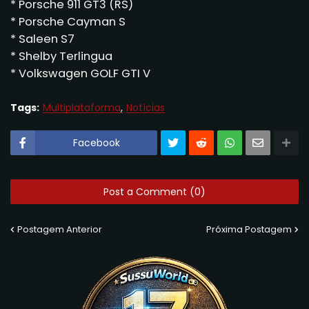
* Porsche 911 GT3 (RS)
* Porsche Cayman S
* Saleen S7
* Shelby Terlingua
* Volkswagen GOLF GTI V
Tags:
Multiplataforma
Notícias
Facebook
Post a Comment (0)
Postagem Anterior
Próxima Postagem