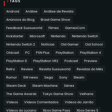
TAGS
Android
Análise
Análise de Revista
Anúncios do Blog
Brasil Game Show
Feedback Sussuworld
Filmes
GamesCom
Kickstarter
Microsoft
Nintendo
Nintendo Switch
Nintendo Switch 2
Notícias
Old Gamer
Old School
Oldcast
PC
PSN Plus
PlayStation
PlayStation 4
PlayStation 5
PlayStation VR2
Podcast
Preview
Retro
Review
Revista Sussuworld
Revistas do Mês
Rumor
SW news
Sega
Sony
Steam
Steam Deck
Steam Machine
Séries
The Game Awards
Tokyo Game Show
Velharia
Vídeos
Vídeos Comentados
Vídeos do Jarrão
Vídeos do Luciano
Xbox Game Pass
Xbox Series S