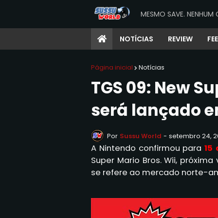
MESMO SAVE. NENHUM 
NOTÍCIAS
REVIEW
FE
Página inicial
Notícias
TGS 09: New Sup
será lançado 
Por
Sussu World
-
setembro 24, 
A Nintendo confirmou para
15
Super Mario Bros. Wii, próxima
se refere ao mercado norte-a