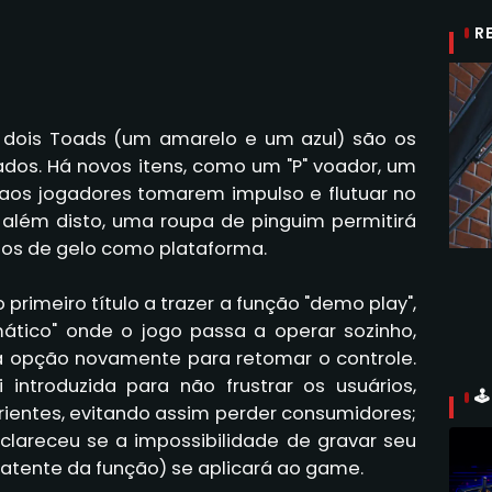
R
e dois Toads (um amarelo e um azul) são os
dos. Há novos itens, como um "P" voador, um
e aos jogadores tomarem impulso e flutuar no
 além disto, uma roupa de pinguim permitirá
bos de gelo como plataforma.
o
primeiro título a trazer a função "demo play",
ático" onde o jogo passa a operar sozinho,
a opção novamente para retomar o controle.
 introduzida para não frustrar os usuários,

ientes, evitando assim perder consumidores;
clareceu se a impossibilidade de gravar seu
atente da função) se aplicará ao game.