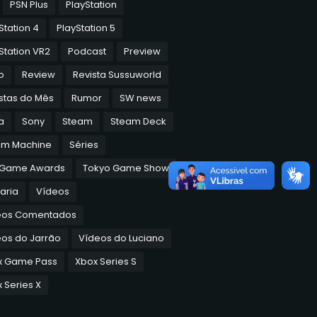
PSN Plus
PlayStation
Station 4
PlayStation 5
Station VR2
Podcast
Preview
o
Review
Revista Sussuworld
stas do Mês
Rumor
SW news
a
Sony
Steam
Steam Deck
am Machine
Séries
 Game Awards
Tokyo Game Show
aria
Vídeos
eos Comentados
os do Jarrão
Vídeos do Luciano
x Game Pass
Xbox Series S
 Series X