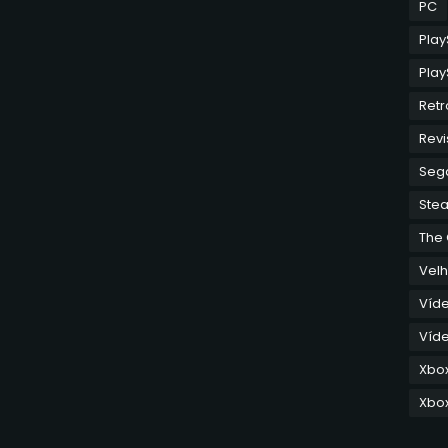
PC
Play
Play
Retr
Revi
Seg
Ste
The
Velh
Víd
Víde
Xbo
Xbox