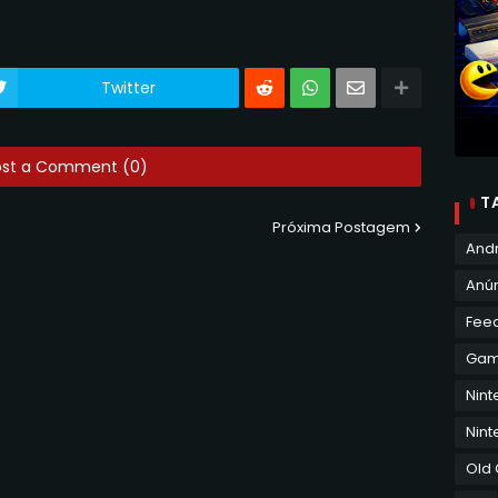
Twitter
ost a Comment (0)
T
Próxima Postagem
And
Anún
Fee
Ga
Nin
Nint
Old