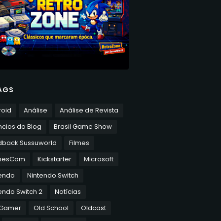
AGS
roid
Análise
Análise de Revista
cios do Blog
Brasil Game Show
dback Sussuworld
Filmes
mesCom
Kickstarter
Microsoft
tendo
Nintendo Switch
endo Switch 2
Notícias
 Gamer
Old School
Oldcast