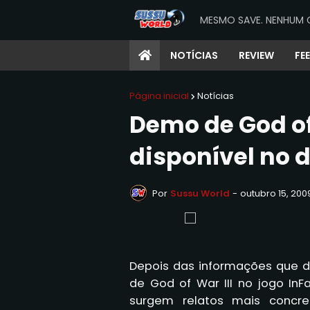
MESMO SAVE. NENHUM 
NOTÍCIAS
REVIEW
FE
Página inicial
Notícias
Demo de God of 
disponível no 
Por
Sussu World
-
outubro 15, 200
Depois das informações que 
de God of War III no jogo InF
surgem relatos mais concr