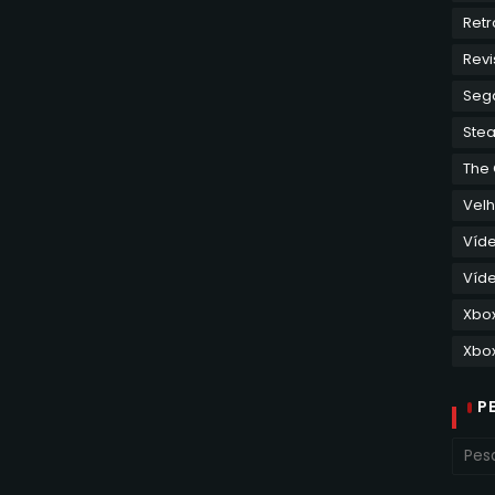
Retr
Revi
Seg
Ste
The
Velh
Víd
Víde
Xbo
Xbox
P