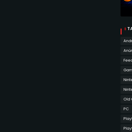
T
And
Anún
Fee
Ga
Nin
Nint
Old
PC
Play
Play