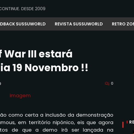
CONTINUE. DESDE 2009
EDBACK SUSSUWORLD
REVISTA SUSSUWORLD
RETRO ZO
War III estará
dia 19 Novembro !!
0
9
dão como certa a inclusão da demonstração
R
amous, em território nipónico, eis que agora
etos de que a demo irá ser lançada na