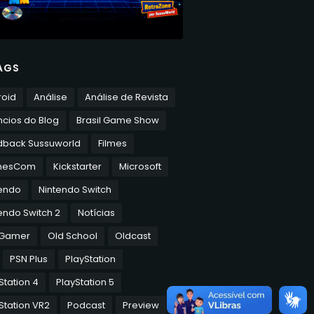
AGS
roid
Análise
Análise de Revista
cios do Blog
Brasil Game Show
dback Sussuworld
Filmes
mesCom
Kickstarter
Microsoft
tendo
Nintendo Switch
endo Switch 2
Notícias
 Gamer
Old School
Oldcast
PSN Plus
PlayStation
Station 4
PlayStation 5
Station VR2
Podcast
Preview