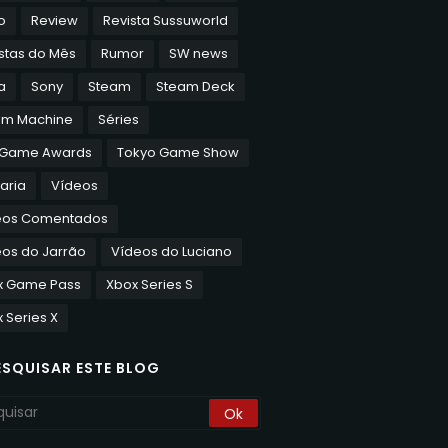
o
Review
Revista Sussuworld
stas do Mês
Rumor
SW news
a
Sony
Steam
Steam Deck
am Machine
Séries
 Game Awards
Tokyo Game Show
aria
Vídeos
eos Comentados
os do Jarrão
Vídeos do Luciano
x Game Pass
Xbox Series S
 Series X
ESQUISAR ESTE BLOG