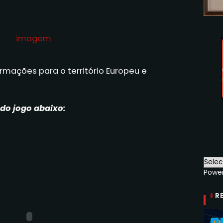
rmações para o território Europeu e
l do jogo abaixo:
Powe
R