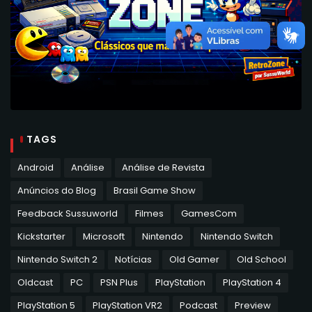
TAGS
Android
Análise
Análise de Revista
Anúncios do Blog
Brasil Game Show
Feedback Sussuworld
Filmes
GamesCom
Kickstarter
Microsoft
Nintendo
Nintendo Switch
Nintendo Switch 2
Notícias
Old Gamer
Old School
Oldcast
PC
PSN Plus
PlayStation
PlayStation 4
PlayStation 5
PlayStation VR2
Podcast
Preview