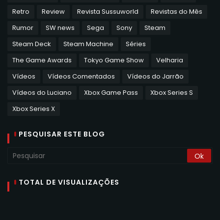
Retro
Review
Revista Sussuworld
Revistas do Mês
Rumor
SW news
Sega
Sony
Steam
Steam Deck
Steam Machine
Séries
The Game Awards
Tokyo Game Show
Velharia
Vídeos
Vídeos Comentados
Vídeos do Jarrão
Vídeos do Luciano
Xbox Game Pass
Xbox Series S
Xbox Series X
PESQUISAR ESTE BLOG
TOTAL DE VISUALIZAÇÕES