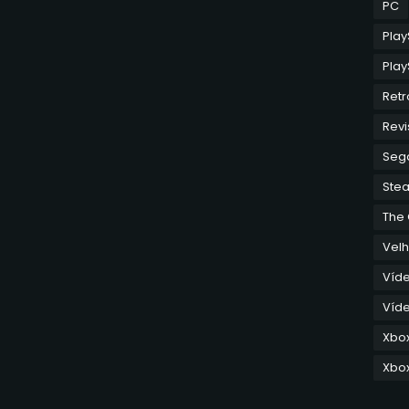
PC
Play
Play
Retr
Revi
Seg
Ste
The
Velh
Víd
Víde
Xbo
Xbox