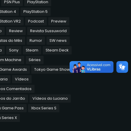
PSN Plus
PlayStation
Station 4
PlayStation 5
Station VR2
Podcast
Preview
o
Review
Revista Sussuworld
stas do Mês
Rumor
SW news
a
Sony
Steam
Steam Deck
am Machine
Séries
 Game Awards
Tokyo Game Show
aria
Vídeos
eos Comentados
os do Jarrão
Vídeos do Luciano
x Game Pass
Xbox Series S
 Series X