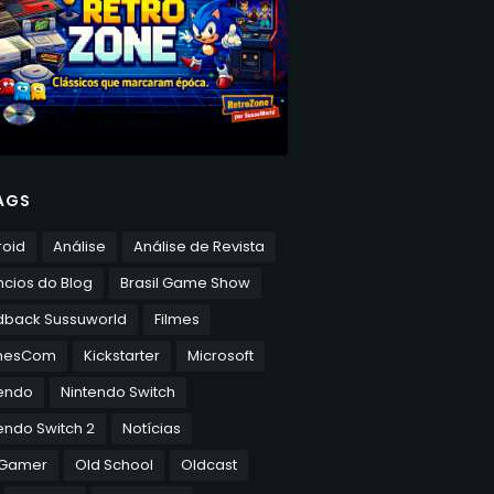
AGS
roid
Análise
Análise de Revista
cios do Blog
Brasil Game Show
dback Sussuworld
Filmes
mesCom
Kickstarter
Microsoft
tendo
Nintendo Switch
endo Switch 2
Notícias
 Gamer
Old School
Oldcast