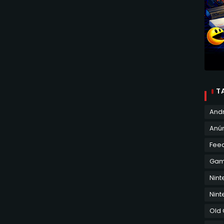
T
And
Anún
Fee
Ga
Nin
Nint
Old