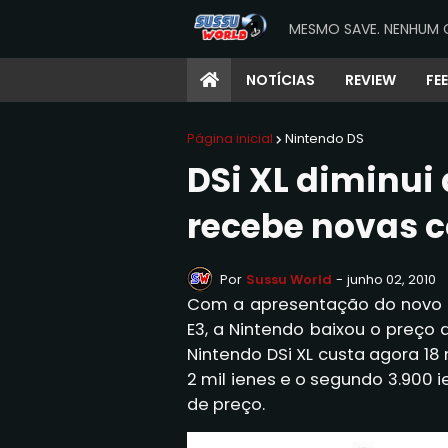
MESMO SAVE. NENHUM 
NOTÍCIAS
REVIEW
FE
Página inicial
Nintendo DS
DSi XL diminui
recebe novas co
Por
Sussu World
-
junho 02, 2010
Com a apresentação do novo 
E3, a Nintendo baixou o preço 
Nintendo DSi XL custa agora 18 m
2 mil ienes e o segundo 3.900
de preço.