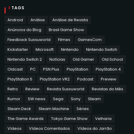
TAGS
Android
Análise
Análise de Revista
Anúncios do Blog
Brasil Game Show
Feedback Sussuworld
Filmes
GamesCom
Kickstarter
Microsoft
Nintendo
Nintendo Switch
Nintendo Switch 2
Notícias
Old Gamer
Old School
Oldcast
PC
PSN Plus
PlayStation
PlayStation 4
PlayStation 5
PlayStation VR2
Podcast
Preview
Retro
Review
Revista Sussuworld
Revistas do Mês
Rumor
SW news
Sega
Sony
Steam
Steam Deck
Steam Machine
Séries
The Game Awards
Tokyo Game Show
Velharia
Vídeos
Vídeos Comentados
Vídeos do Jarrão