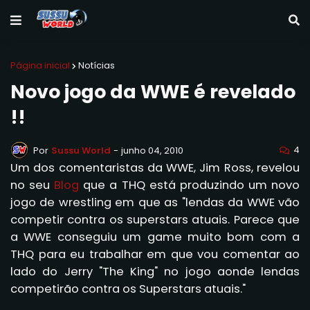
Página inicial
Notícias
Novo jogo da WWE é revelado
!!
4
Por
Sussu World
-
junho 04, 2010
Um dos comentaristas da WWE, Jim Ross, revelou
no seu
Blog
que a THQ está produzindo um novo
jogo de wrestling em que as "lendas da WWE vão
competir contra os superstars atuais. Parece que
a WWE conseguiu um game muito bom com a
THQ para eu trabalhar em que vou comentar ao
lado do Jerry "The King" no jogo aonde lendas
competirão contra os Superstars atuais."