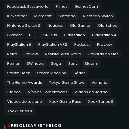
Feedback Sussuworld
Filmes
GamesCom
Kickstarter
Microsoft
Nintendo
Nintendo Switch
Nintendo Switch 2
Notícias
Old Gamer
Old School
Oldcast
PC
PSN Plus
PlayStation
PlayStation 4
PlayStation 5
PlayStation VR2
Podcast
Preview
Retro
Review
Revista Sussuworld
Revistas do Mês
Rumor
SW news
Sega
Sony
Steam
Steam Deck
Steam Machine
Séries
The Game Awards
Tokyo Game Show
Velharia
Vídeos
Vídeos Comentados
Vídeos do Jarrão
Vídeos do Luciano
Xbox Game Pass
Xbox Series S
Xbox Series X
PESQUISAR ESTE BLOG