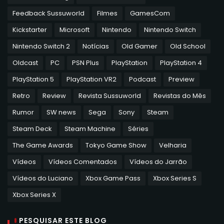
Feedback Sussuworld
Filmes
GamesCom
Kickstarter
Microsoft
Nintendo
Nintendo Switch
Nintendo Switch 2
Notícias
Old Gamer
Old School
Oldcast
PC
PSN Plus
PlayStation
PlayStation 4
PlayStation 5
PlayStation VR2
Podcast
Preview
Retro
Review
Revista Sussuworld
Revistas do Mês
Rumor
SW news
Sega
Sony
Steam
Steam Deck
Steam Machine
Séries
The Game Awards
Tokyo Game Show
Velharia
Vídeos
Vídeos Comentados
Vídeos do Jarrão
Vídeos do Luciano
Xbox Game Pass
Xbox Series S
Xbox Series X
PESQUISAR ESTE BLOG