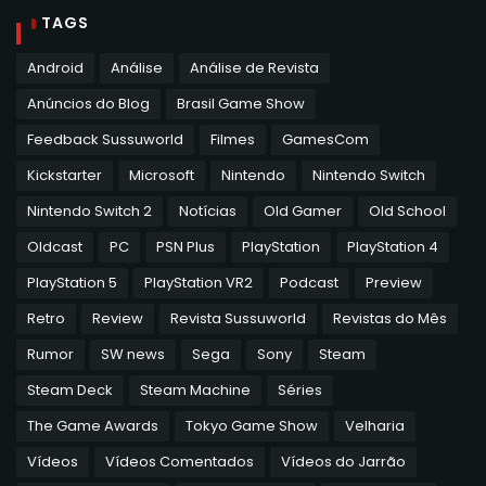
TAGS
Android
Análise
Análise de Revista
Anúncios do Blog
Brasil Game Show
Feedback Sussuworld
Filmes
GamesCom
Kickstarter
Microsoft
Nintendo
Nintendo Switch
Nintendo Switch 2
Notícias
Old Gamer
Old School
Oldcast
PC
PSN Plus
PlayStation
PlayStation 4
PlayStation 5
PlayStation VR2
Podcast
Preview
Retro
Review
Revista Sussuworld
Revistas do Mês
Rumor
SW news
Sega
Sony
Steam
Steam Deck
Steam Machine
Séries
The Game Awards
Tokyo Game Show
Velharia
Vídeos
Vídeos Comentados
Vídeos do Jarrão