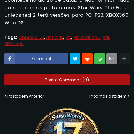
acontece no dia 26 de Outubro. Não foi informado
data e nem as plataformas. Star Wars: The Force
Unleashed 2 terá versões para PC, PS3, XBOX360,
Wii e DS.
Tags:
Nintendo DS
Notícias
PC
PlayStation 3
Wii
Xbox 360
Facebook
Post a Comment (0)
Postagem Anterior
Próxima Postagem