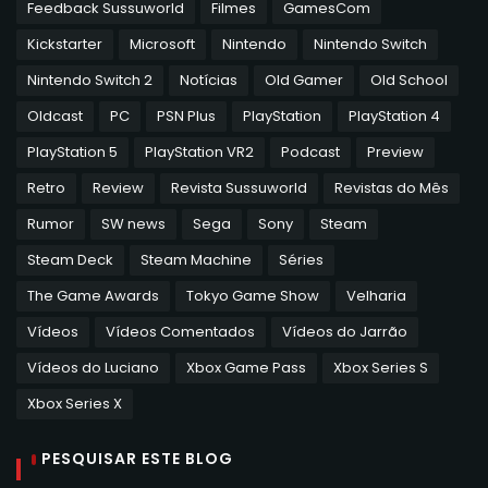
Feedback Sussuworld
Filmes
GamesCom
Kickstarter
Microsoft
Nintendo
Nintendo Switch
Nintendo Switch 2
Notícias
Old Gamer
Old School
Oldcast
PC
PSN Plus
PlayStation
PlayStation 4
PlayStation 5
PlayStation VR2
Podcast
Preview
Retro
Review
Revista Sussuworld
Revistas do Mês
Rumor
SW news
Sega
Sony
Steam
Steam Deck
Steam Machine
Séries
The Game Awards
Tokyo Game Show
Velharia
Vídeos
Vídeos Comentados
Vídeos do Jarrão
Vídeos do Luciano
Xbox Game Pass
Xbox Series S
Xbox Series X
PESQUISAR ESTE BLOG