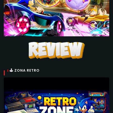
🕹 ZONA RETRO