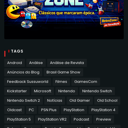
TAGS
Android
Análise
Análise de Revista
Anúncios do Blog
Brasil Game Show
Feedback Sussuworld
Filmes
GamesCom
Kickstarter
Microsoft
Nintendo
Nintendo Switch
Nintendo Switch 2
Notícias
Old Gamer
Old School
Oldcast
PC
PSN Plus
PlayStation
PlayStation 4
PlayStation 5
PlayStation VR2
Podcast
Preview