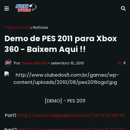
Página inicial
Notícias
Demo de PES 2011 para Xbox
360 - Baixem Aqui !!
9
Por
Sussu World
-
setembro 15, 2010
[DEMO] - PES 2011
Part1:
http://www.megaupload.com/?d=KXVJBT4Z
Part2:
http://www.megaupload.com/?d=H572K0IO