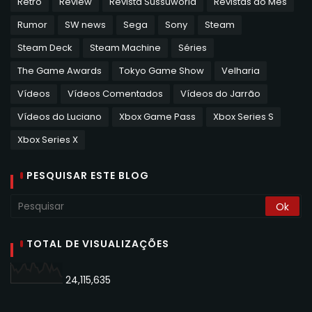
Retro
Review
Revista Sussuworld
Revistas do Mês
Rumor
SW news
Sega
Sony
Steam
Steam Deck
Steam Machine
Séries
The Game Awards
Tokyo Game Show
Velharia
Vídeos
Vídeos Comentados
Vídeos do Jarrão
Vídeos do Luciano
Xbox Game Pass
Xbox Series S
Xbox Series X
PESQUISAR ESTE BLOG
TOTAL DE VISUALIZAÇÕES
24,115,635