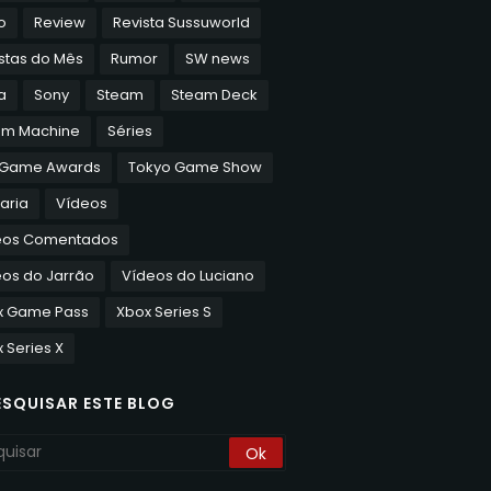
o
Review
Revista Sussuworld
stas do Mês
Rumor
SW news
a
Sony
Steam
Steam Deck
am Machine
Séries
 Game Awards
Tokyo Game Show
aria
Vídeos
eos Comentados
os do Jarrão
Vídeos do Luciano
x Game Pass
Xbox Series S
 Series X
ESQUISAR ESTE BLOG