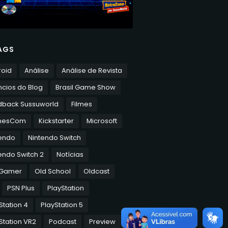
AGS
roid
Análise
Análise de Revista
cios do Blog
Brasil Game Show
dback Sussuworld
Filmes
mesCom
Kickstarter
Microsoft
tendo
Nintendo Switch
endo Switch 2
Notícias
 Gamer
Old School
Oldcast
PSN Plus
PlayStation
Station 4
PlayStation 5
Station VR2
Podcast
Preview