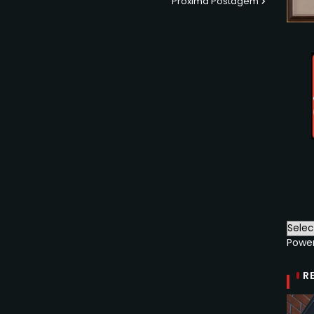
Próxima Postagem
Powe
R