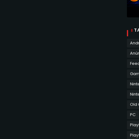
T
And
Anún
Fee
Ga
Nin
Nint
Old
PC
Play
Play