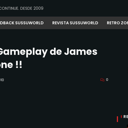
CONTINUE. DESDE 2009
EDBACK SUSSUWORLD
REVISTA SUSSUWORLD
RETRO ZO
 Gameplay de James
ne !!
0
010
R