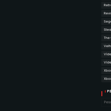
Retr
Revi
Seg
Ste
The
Velh
Víd
Víde
Xbo
Xbox
P