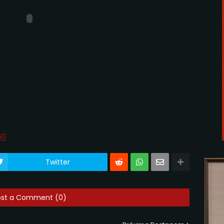
60
Twitter
ost a Comment (0)