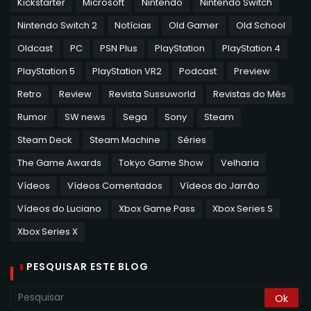
Kickstarter
Microsoft
Nintendo
Nintendo Switch
Nintendo Switch 2
Notícias
Old Gamer
Old School
Oldcast
PC
PSN Plus
PlayStation
PlayStation 4
PlayStation 5
PlayStation VR2
Podcast
Preview
Retro
Review
Revista Sussuworld
Revistas do Mês
Rumor
SW news
Sega
Sony
Steam
Steam Deck
Steam Machine
Séries
The Game Awards
Tokyo Game Show
Velharia
Vídeos
Vídeos Comentados
Vídeos do Jarrão
Vídeos do Luciano
Xbox Game Pass
Xbox Series S
Xbox Series X
PESQUISAR ESTE BLOG