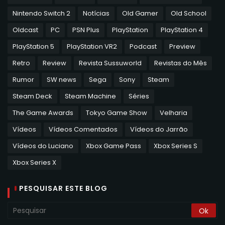
Nintendo Switch 2
Notícias
Old Gamer
Old School
Oldcast
PC
PSN Plus
PlayStation
PlayStation 4
PlayStation 5
PlayStation VR2
Podcast
Preview
Retro
Review
Revista Sussuworld
Revistas do Mês
Rumor
SW news
Sega
Sony
Steam
Steam Deck
Steam Machine
Séries
The Game Awards
Tokyo Game Show
Velharia
Vídeos
Vídeos Comentados
Vídeos do Jarrão
Vídeos do Luciano
Xbox Game Pass
Xbox Series S
Xbox Series X
PESQUISAR ESTE BLOG