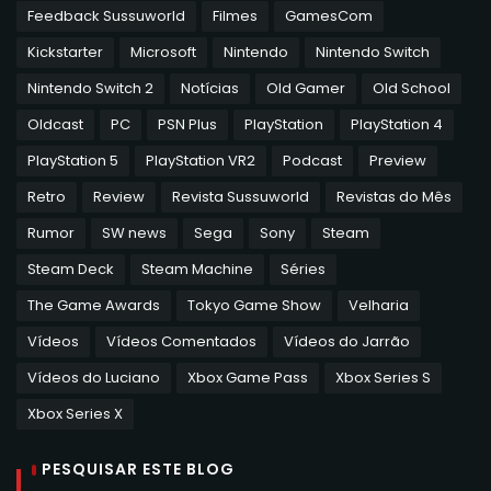
Feedback Sussuworld
Filmes
GamesCom
Kickstarter
Microsoft
Nintendo
Nintendo Switch
Nintendo Switch 2
Notícias
Old Gamer
Old School
Oldcast
PC
PSN Plus
PlayStation
PlayStation 4
PlayStation 5
PlayStation VR2
Podcast
Preview
Retro
Review
Revista Sussuworld
Revistas do Mês
Rumor
SW news
Sega
Sony
Steam
Steam Deck
Steam Machine
Séries
The Game Awards
Tokyo Game Show
Velharia
Vídeos
Vídeos Comentados
Vídeos do Jarrão
Vídeos do Luciano
Xbox Game Pass
Xbox Series S
Xbox Series X
PESQUISAR ESTE BLOG