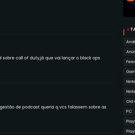
T
And
Anún
sobre call of duty,já que vai lançar o black ops
Fee
Ga
Nin
Nint
Old
gestão de podcast queria q vcs falassem sobre as
PC
Play
Play