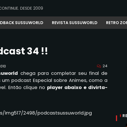
CONTINUE. DESDE 2009
EDBACK SUSSUWORLD
REVISTA SUSSUWORLD
RETRO ZO
cast 34 !!
24
010
suworld
chega para completar seu final de
 um podcast Especial sobre Animes, como a
vel. Então clique no
player abaixo e divirta-
R