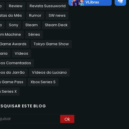
o
Review
Revista Sussuworld
stas do Mês
Rumor
SW news
a
Sony
Steam
Steam Deck
am Machine
Séries
 Game Awards
Tokyo Game Show
aria
Vídeos
eos Comentados
os do Jarrão
Vídeos do Luciano
x Game Pass
Xbox Series S
 Series X
ESQUISAR ESTE BLOG