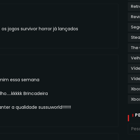
Retr
Revi
Seg
s jogos survivor horror já lançados
Ste
The
Velh
Víd
Víde
a mim essa semana
Xbo
.....kkkkk Brincadeira
Xbox
ter a qualidade sussuworld!!!!!!!
P