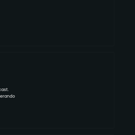
ast.
perando