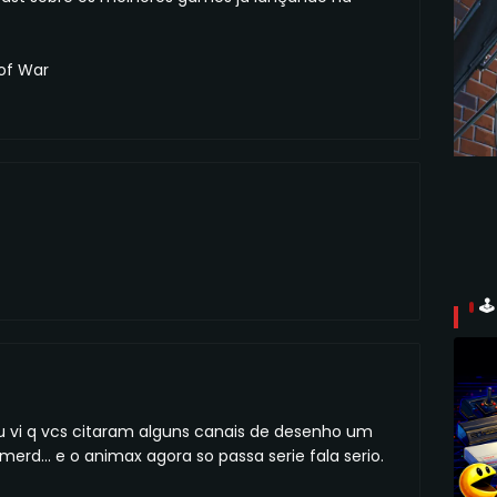
of War

u vi q vcs citaram alguns canais de desenho um
rd... e o animax agora so passa serie fala serio.