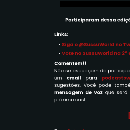
Participaram dessa ediç
Links:
Siga o @SussuWorld no Tw
Vote no SussuWorld na 2ª
Comentem!!
Não se esqueçam de participa
um
email
para
podcasts
sugestões. Você pode tamb
mensagem de voz
que será 
próximo cast.