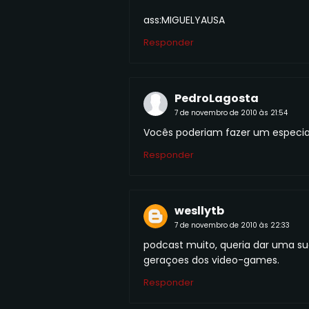
ass:MIGUELYAUSA
Responder
PedroLagosta
7 de novembro de 2010 às 21:54
Vocês poderiam fazer um especial 
Responder
wesllytb
7 de novembro de 2010 às 22:33
podcast muito, queria dar uma su
geraçoes dos video-games.
Responder