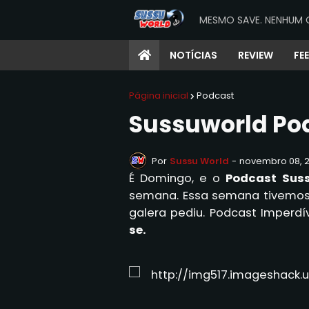
MESMO SAVE. NENHUM 
NOTÍCIAS
REVIEW
FE
Página inicial
Podcast
Sussuworld Pod
Por
Sussu World
-
novembro 08, 2
É Domingo, e o
Podcast Sus
semana. Essa semana tivemos
galera pediu. Podcast Imperdí
se.