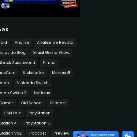
AGS
roid
Análise
Análise de Revista
cios do Blog
Brasil Game Show
dback Sussuworld
Filmes
mesCom
Kickstarter
Microsoft
tendo
Nintendo Switch
endo Switch 2
Notícias
 Gamer
Old School
Oldcast
PSN Plus
PlayStation
Station 4
PlayStation 5
Station VR2
Podcast
Preview