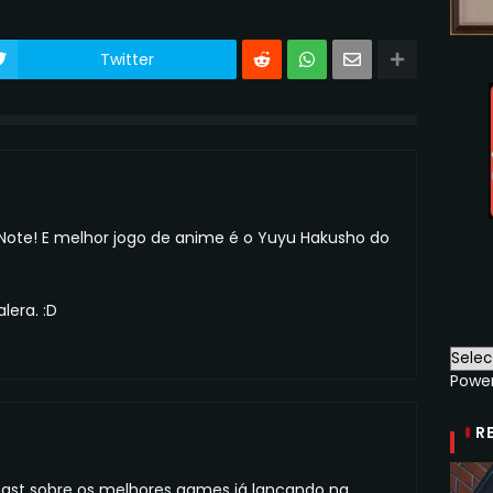
Twitter
Note! E melhor jogo de anime é o Yuyu Hakusho do
lera. :D
Powe
R
ast sobre os melhores games já lançando na