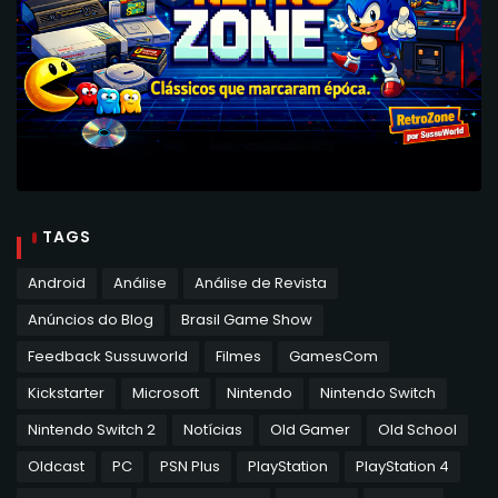
TAGS
Android
Análise
Análise de Revista
Anúncios do Blog
Brasil Game Show
Feedback Sussuworld
Filmes
GamesCom
Kickstarter
Microsoft
Nintendo
Nintendo Switch
Nintendo Switch 2
Notícias
Old Gamer
Old School
Oldcast
PC
PSN Plus
PlayStation
PlayStation 4