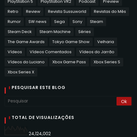
PlayStation 5
PlayStation VR2
Podcast
Preview
Retro
Review
Revista Sussuworld
Revistas do Mês
Rumor
SW news
Sega
Sony
Steam
Steam Deck
Steam Machine
Séries
The Game Awards
Tokyo Game Show
Velharia
Vídeos
Vídeos Comentados
Vídeos do Jarrão
Vídeos do Luciano
Xbox Game Pass
Xbox Series S
Xbox Series X
PESQUISAR ESTE BLOG
TOTAL DE VISUALIZAÇÕES
24,124,002