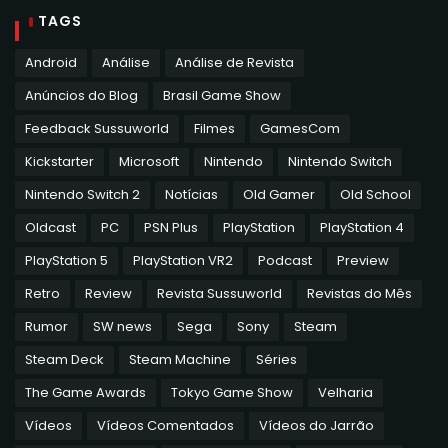
TAGS
Android
Análise
Análise de Revista
Anúncios do Blog
Brasil Game Show
Feedback Sussuworld
Filmes
GamesCom
Kickstarter
Microsoft
Nintendo
Nintendo Switch
Nintendo Switch 2
Notícias
Old Gamer
Old School
Oldcast
PC
PSN Plus
PlayStation
PlayStation 4
PlayStation 5
PlayStation VR2
Podcast
Preview
Retro
Review
Revista Sussuworld
Revistas do Mês
Rumor
SW news
Sega
Sony
Steam
Steam Deck
Steam Machine
Séries
The Game Awards
Tokyo Game Show
Velharia
Vídeos
Vídeos Comentados
Vídeos do Jarrão