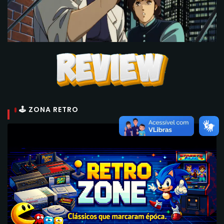
🕹 ZONA RETRO