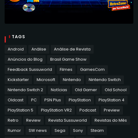
TAGS
Android
Análise
Análise de Revista
Anúncios do Blog
Brasil Game Show
Feedback Sussuworld
Filmes
GamesCom
Kickstarter
Microsoft
Nintendo
Nintendo Switch
Nintendo Switch 2
Notícias
Old Gamer
Old School
Oldcast
PC
PSN Plus
PlayStation
PlayStation 4
PlayStation 5
PlayStation VR2
Podcast
Preview
Retro
Review
Revista Sussuworld
Revistas do Mês
Rumor
SW news
Sega
Sony
Steam