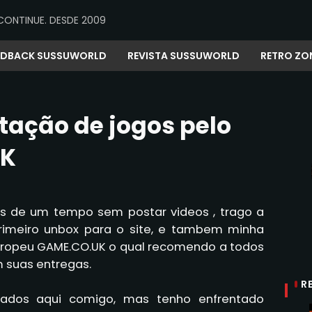
CONTINUE. DESDE 2009
EDBACK SUSSUWORLD
REVISTA SUSSUWORLD
RETRO ZO
ação de jogos pelo
UK
is de um tempo sem postar videos , trago a
imeiro unbox para o site, e tambem minha
europeu GAME.CO.UK o qual recomendo a todos
m suas entregas.
R
vados aqui comigo, mas tenho enfrentado