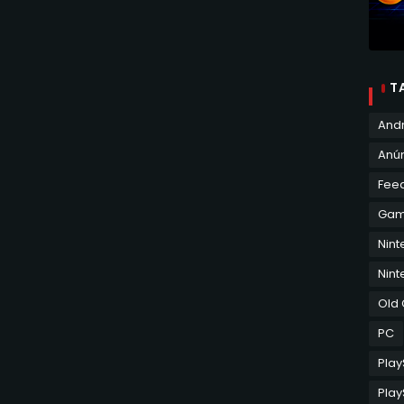
T
And
Anún
Fee
Ga
Nin
Nint
Old
PC
Play
Play