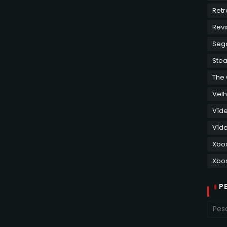
Retr
Revi
Seg
Ste
The
Velh
Víd
Víde
Xbo
Xbox
P