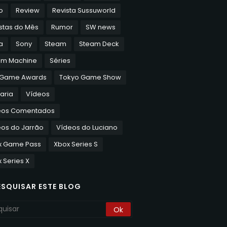
o
Review
Revista Sussuworld
stas do Mês
Rumor
SW news
a
Sony
Steam
Steam Deck
am Machine
Séries
 Game Awards
Tokyo Game Show
aria
Vídeos
eos Comentados
os do Jarrão
Vídeos do Luciano
x Game Pass
Xbox Series S
 Series X
ESQUISAR ESTE BLOG