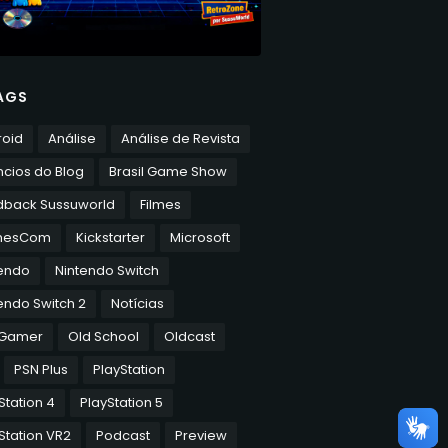
AGS
roid
Análise
Análise de Revista
cios do Blog
Brasil Game Show
dback Sussuworld
Filmes
mesCom
Kickstarter
Microsoft
tendo
Nintendo Switch
endo Switch 2
Notícias
 Gamer
Old School
Oldcast
PSN Plus
PlayStation
Station 4
PlayStation 5
Station VR2
Podcast
Preview