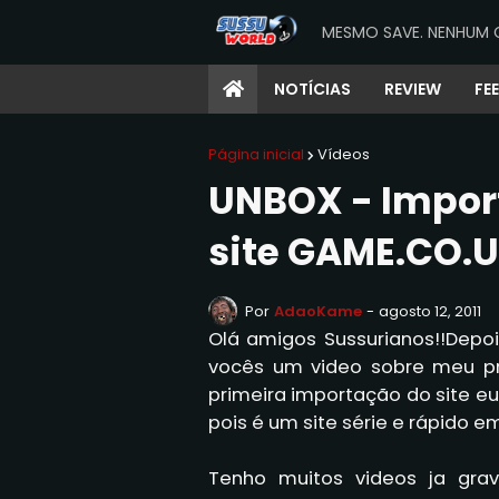
MESMO SAVE. NENHUM 
NOTÍCIAS
REVIEW
FE
Página inicial
Vídeos
UNBOX - Import
site GAME.CO.
Por
AdaoKame
-
agosto 12, 2011
Olá amigos Sussurianos!!Depo
vocês um video sobre meu pr
primeira importação do site 
pois é um site série e rápido e
Tenho muitos videos ja gra