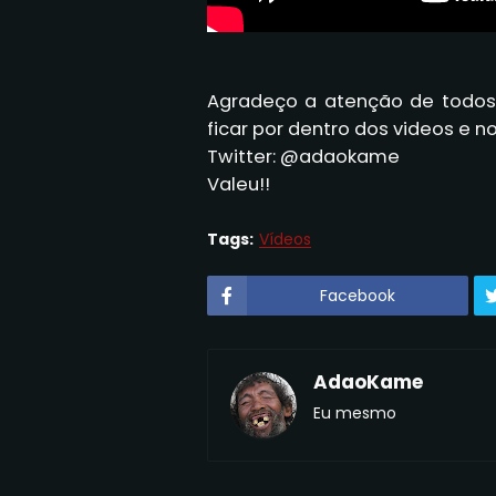
Agradeço a atenção de todos,
ficar por dentro dos videos e not
Twitter: @adaokame
Valeu!!
Tags:
Vídeos
Facebook
AdaoKame
Eu mesmo