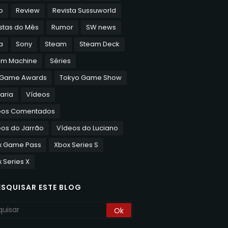
o
Review
Revista Sussuworld
stas do Mês
Rumor
SW news
a
Sony
Steam
Steam Deck
am Machine
Séries
 Game Awards
Tokyo Game Show
aria
Vídeos
eos Comentados
os do Jarrão
Vídeos do Luciano
x Game Pass
Xbox Series S
 Series X
ESQUISAR ESTE BLOG