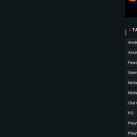
T
And
Anún
Fee
Ga
Nin
Nint
Old
PC
Play
Play