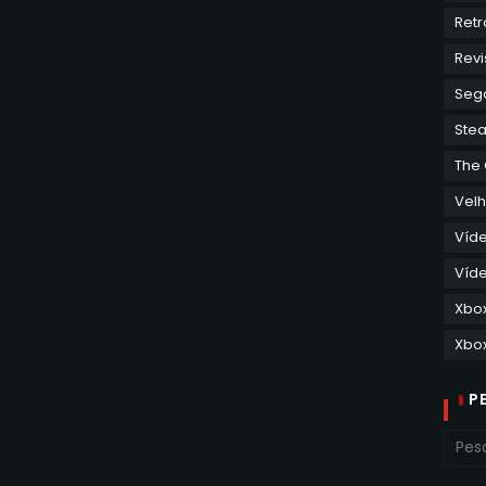
Retr
Revi
Seg
Ste
The
Velh
Víd
Víde
Xbo
Xbox
P