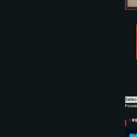
Powe
R