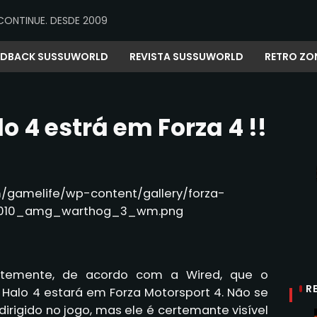
CONTINUE. DESDE 2009
EDBACK SUSSUWORLD
REVISTA SUSSUWORLD
RETRO ZO
 4 estrá em Forza 4 !!
ntemente
,
de acordo com a
Wired,
que o
R
Halo 4
estará
em
Forza Motorsport
4.
Não se
dirigido
no jogo
, mas
ele
é certemante visível