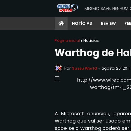
MESMO SAVE. NENHUM 
NOTÍCIAS
REVIEW
FE
Página inicial
Notícias
Warthog de Halo
Por
Sussu World
-
agosto 26, 2011
A Microsoft
anunciou
, apare
Warthog
que vai
ser usado em
sabe se o
Warthog
poderá ser 