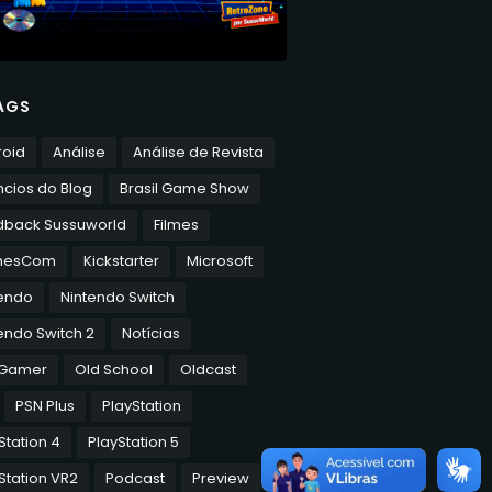
AGS
roid
Análise
Análise de Revista
cios do Blog
Brasil Game Show
dback Sussuworld
Filmes
mesCom
Kickstarter
Microsoft
tendo
Nintendo Switch
endo Switch 2
Notícias
 Gamer
Old School
Oldcast
PSN Plus
PlayStation
Station 4
PlayStation 5
Station VR2
Podcast
Preview