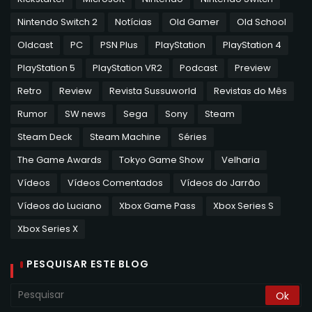
Nintendo Switch 2
Notícias
Old Gamer
Old School
Oldcast
PC
PSN Plus
PlayStation
PlayStation 4
PlayStation 5
PlayStation VR2
Podcast
Preview
Retro
Review
Revista Sussuworld
Revistas do Mês
Rumor
SW news
Sega
Sony
Steam
Steam Deck
Steam Machine
Séries
The Game Awards
Tokyo Game Show
Velharia
Vídeos
Vídeos Comentados
Vídeos do Jarrão
Vídeos do Luciano
Xbox Game Pass
Xbox Series S
Xbox Series X
PESQUISAR ESTE BLOG