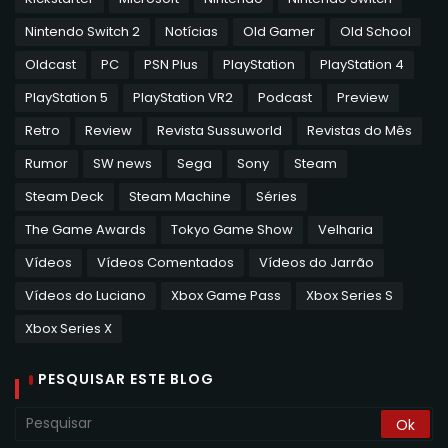
Nintendo Switch 2
Notícias
Old Gamer
Old School
Oldcast
PC
PSN Plus
PlayStation
PlayStation 4
PlayStation 5
PlayStation VR2
Podcast
Preview
Retro
Review
Revista Sussuworld
Revistas do Mês
Rumor
SW news
Sega
Sony
Steam
Steam Deck
Steam Machine
Séries
The Game Awards
Tokyo Game Show
Velharia
Vídeos
Vídeos Comentados
Vídeos do Jarrão
Vídeos do Luciano
Xbox Game Pass
Xbox Series S
Xbox Series X
PESQUISAR ESTE BLOG