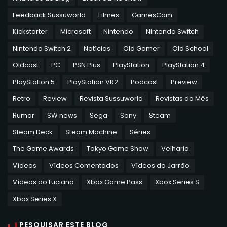
Feedback Sussuworld
Filmes
GamesCom
Kickstarter
Microsoft
Nintendo
Nintendo Switch
Nintendo Switch 2
Notícias
Old Gamer
Old School
Oldcast
PC
PSN Plus
PlayStation
PlayStation 4
PlayStation 5
PlayStation VR2
Podcast
Preview
Retro
Review
Revista Sussuworld
Revistas do Mês
Rumor
SW news
Sega
Sony
Steam
Steam Deck
Steam Machine
Séries
The Game Awards
Tokyo Game Show
Velharia
Vídeos
Vídeos Comentados
Vídeos do Jarrão
Vídeos do Luciano
Xbox Game Pass
Xbox Series S
Xbox Series X
PESQUISAR ESTE BLOG