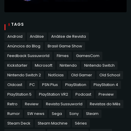
TAGS
Android
Análise
Análise de Revista
Anúncios do Blog
Brasil Game Show
Feedback Sussuworld
Filmes
GamesCom
Kickstarter
Microsoft
Nintendo
Nintendo Switch
Nintendo Switch 2
Notícias
Old Gamer
Old School
Oldcast
PC
PSN Plus
PlayStation
PlayStation 4
PlayStation 5
PlayStation VR2
Podcast
Preview
Retro
Review
Revista Sussuworld
Revistas do Mês
Rumor
SW news
Sega
Sony
Steam
Steam Deck
Steam Machine
Séries