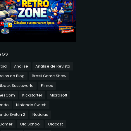
AGS
roid
Análise
Análise de Revista
cios do Blog
Brasil Game Show
dback Sussuworld
Filmes
mesCom
Kickstarter
Microsoft
tendo
Nintendo Switch
endo Switch 2
Notícias
 Gamer
Old School
Oldcast