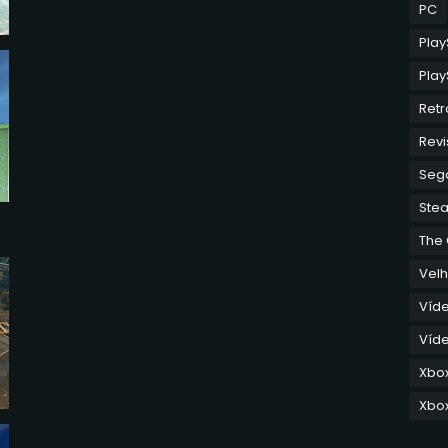
PC
Play
Play
Retr
Revi
Seg
Ste
The
Velh
Víd
Víde
Xbo
Xbox