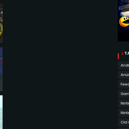
T
And
Anún
Fee
Ga
Nin
Nint
Old