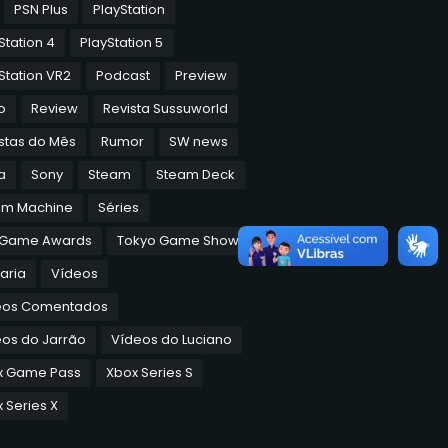
PSN Plus
PlayStation
Station 4
PlayStation 5
Station VR2
Podcast
Preview
o
Review
Revista Sussuworld
stas do Mês
Rumor
SW news
a
Sony
Steam
Steam Deck
am Machine
Séries
 Game Awards
Tokyo Game Show
aria
Vídeos
eos Comentados
os do Jarrão
Vídeos do Luciano
x Game Pass
Xbox Series S
 Series X