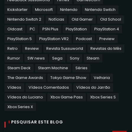
Kickstarter
Microsoft
Nintendo
Nintendo Switch
Nintendo Switch 2
Notícias
Old Gamer
Old School
Oldcast
PC
PSN Plus
PlayStation
PlayStation 4
PlayStation 5
PlayStation VR2
Podcast
Preview
Retro
Review
Revista Sussuworld
Revistas do Mês
Rumor
SW news
Sega
Sony
Steam
Steam Deck
Steam Machine
Séries
The Game Awards
Tokyo Game Show
Velharia
Vídeos
Vídeos Comentados
Vídeos do Jarrão
Vídeos do Luciano
Xbox Game Pass
Xbox Series S
Xbox Series X
PESQUISAR ESTE BLOG