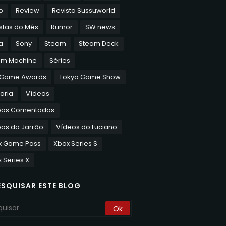
o
Review
Revista Sussuworld
stas do Mês
Rumor
SW news
a
Sony
Steam
Steam Deck
am Machine
Séries
 Game Awards
Tokyo Game Show
aria
Vídeos
eos Comentados
os do Jarrão
Vídeos do Luciano
x Game Pass
Xbox Series S
 Series X
ESQUISAR ESTE BLOG