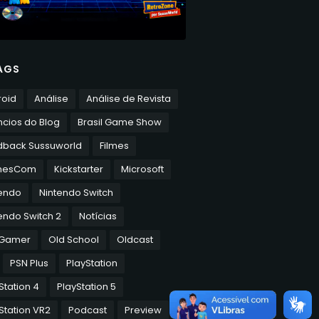
AGS
roid
Análise
Análise de Revista
cios do Blog
Brasil Game Show
dback Sussuworld
Filmes
mesCom
Kickstarter
Microsoft
tendo
Nintendo Switch
endo Switch 2
Notícias
 Gamer
Old School
Oldcast
PSN Plus
PlayStation
Station 4
PlayStation 5
Station VR2
Podcast
Preview