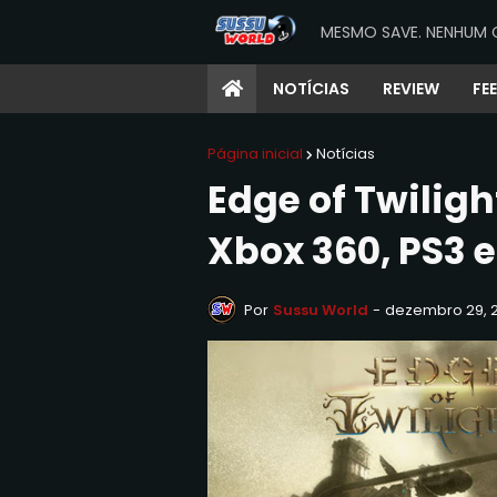
MESMO SAVE. NENHUM 
NOTÍCIAS
REVIEW
FE
Página inicial
Notícias
Edge of Twilig
Xbox 360, PS3 e
Por
Sussu World
-
dezembro 29, 