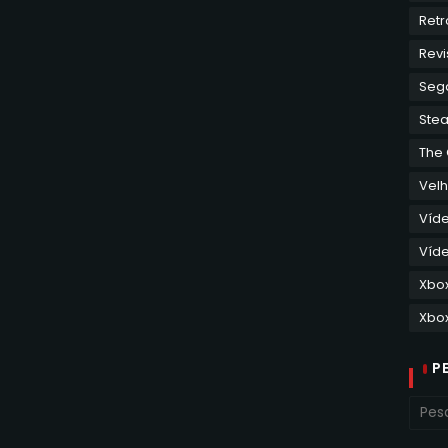
Retr
Revi
Seg
Ste
The
Velh
Víd
Víde
Xbo
Xbox
P