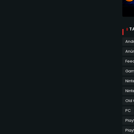
T
And
Anún
Fee
Ga
Nin
Nint
Old
PC
Play
Play