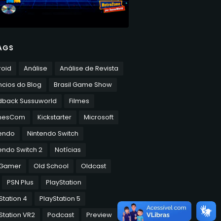
AGS
roid
Análise
Análise de Revista
cios do Blog
Brasil Game Show
dback Sussuworld
Filmes
mesCom
Kickstarter
Microsoft
tendo
Nintendo Switch
endo Switch 2
Notícias
 Gamer
Old School
Oldcast
PSN Plus
PlayStation
Station 4
PlayStation 5
Station VR2
Podcast
Preview