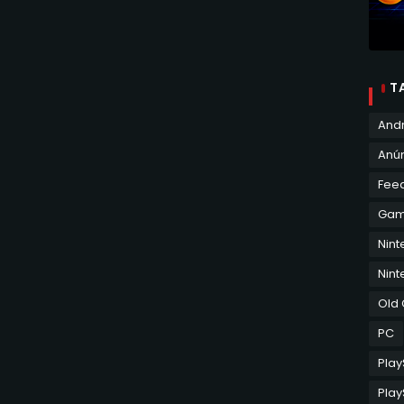
T
And
Anún
Fee
Ga
Nin
Nint
Old
PC
Play
Play