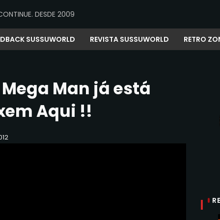
CONTINUE. DESDE 2009
EDBACK SUSSUWORLD
REVISTA SUSSUWORLD
RETRO ZO
x Mega Man já está
xem Aqui !!
012
R