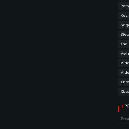
Retr
Revi
Seg
Ste
The
Velh
Víd
Víde
Xbo
Xbox
P