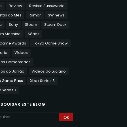
o
Review
Revista Sussuworld
stas do Mês
Rumor
SW news
a
Sony
Steam
Steam Deck
am Machine
Séries
 Game Awards
Tokyo Game Show
aria
Vídeos
eos Comentados
os do Jarrão
Vídeos do Luciano
x Game Pass
Xbox Series S
 Series X
ESQUISAR ESTE BLOG