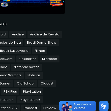
AGS
roid
Análise
Análise de Revista
cios do Blog
Brasil Game Show
dback Sussuworld
Filmes
mesCom
Kickstarter
Microsoft
tendo
Nintendo Switch
endo Switch 2
Notícias
 Gamer
Old School
Oldcast
PSN Plus
PlayStation
Station 4
PlayStation 5
Station VR2
Podcast
Preview