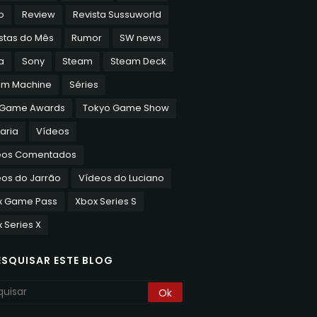
o
Review
Revista Sussuworld
stas do Mês
Rumor
SW news
a
Sony
Steam
Steam Deck
am Machine
Séries
 Game Awards
Tokyo Game Show
aria
Vídeos
eos Comentados
os do Jarrão
Vídeos do Luciano
x Game Pass
Xbox Series S
 Series X
ESQUISAR ESTE BLOG