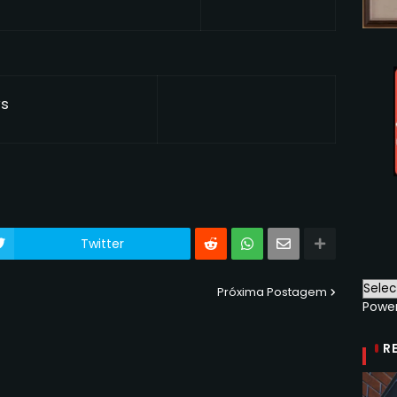
ws
Twitter
Próxima Postagem
Powe
R