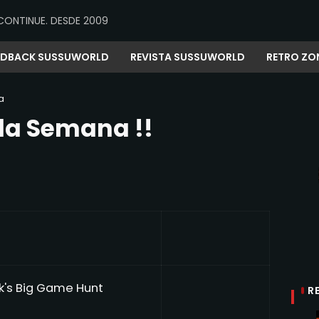
CONTINUE. DESDE 2009
EDBACK SUSSUWORLD
REVISTA SUSSUWORLD
RETRO ZO
a
a Semana !!
k's Big Game Hunt
R