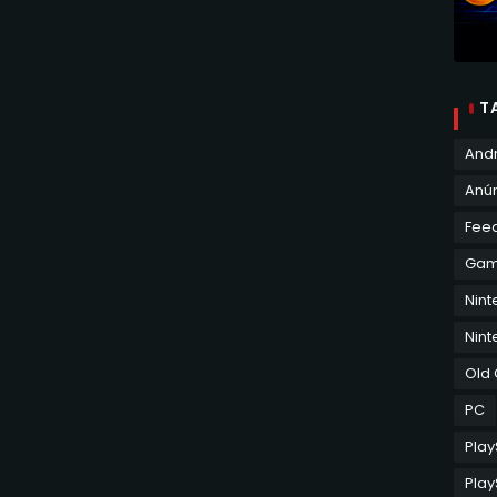
T
And
Anún
Fee
Ga
Nin
Nint
Old
PC
Play
Play