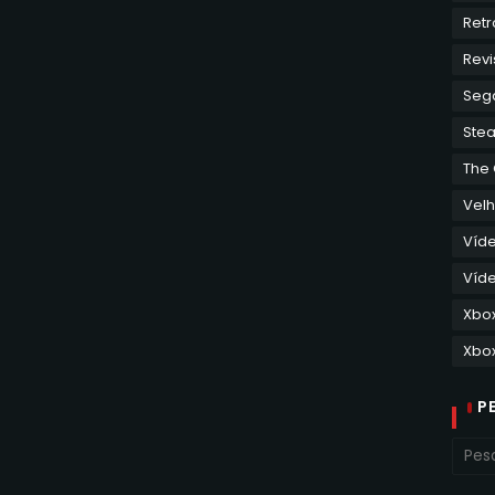
Retr
Revi
Seg
Ste
The
Velh
Víd
Víde
Xbo
Xbox
P