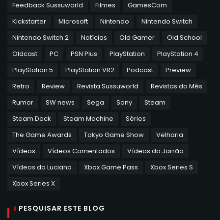
Feedback Sussuworld
Filmes
GamesCom
Kickstarter
Microsoft
Nintendo
Nintendo Switch
Nintendo Switch 2
Notícias
Old Gamer
Old School
Oldcast
PC
PSN Plus
PlayStation
PlayStation 4
PlayStation 5
PlayStation VR2
Podcast
Preview
Retro
Review
Revista Sussuworld
Revistas do Mês
Rumor
SW news
Sega
Sony
Steam
Steam Deck
Steam Machine
Séries
The Game Awards
Tokyo Game Show
Velharia
Vídeos
Vídeos Comentados
Vídeos do Jarrão
Vídeos do Luciano
Xbox Game Pass
Xbox Series S
Xbox Series X
PESQUISAR ESTE BLOG