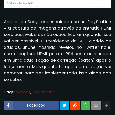
Apesar da Sony
ter
anunciado que no
PlayStation
4
a captura
de
imagens
através da entrada
HDMI
será possível
, eles
não
especificaram
quando isso
vai
ser possível.
O
Presidente da
SCE
Worldwide
Studios,
Shuhei
Yoshida,
revelou no
Twitter
hoje
,
que a captura
HDMI
para o
PS4
seria adicionado
em uma atualização de
correção
(patch) a
pós o
lançamento
.
Mas quanto tempo
a atualização
vai
demorar para
ser implementada
isso ainda não
se sabe
.
Tags:
Notícias
PlayStation 4
Facebook