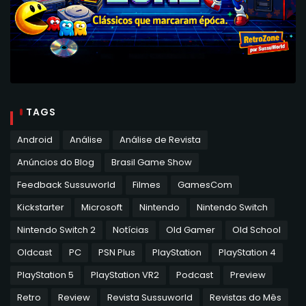
TAGS
Android
Análise
Análise de Revista
Anúncios do Blog
Brasil Game Show
Feedback Sussuworld
Filmes
GamesCom
Kickstarter
Microsoft
Nintendo
Nintendo Switch
Nintendo Switch 2
Notícias
Old Gamer
Old School
Oldcast
PC
PSN Plus
PlayStation
PlayStation 4
PlayStation 5
PlayStation VR2
Podcast
Preview
Retro
Review
Revista Sussuworld
Revistas do Mês