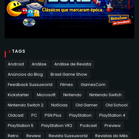
TAGS
Android
Análise
Análise de Revista
Anúncios do Blog
Brasil Game Show
Feedback Sussuworld
Filmes
GamesCom
Kickstarter
Microsoft
Nintendo
Nintendo Switch
Nintendo Switch 2
Notícias
Old Gamer
Old School
Oldcast
PC
PSN Plus
PlayStation
PlayStation 4
PlayStation 5
PlayStation VR2
Podcast
Preview
Retro
Review
Revista Sussuworld
Revistas do Mês