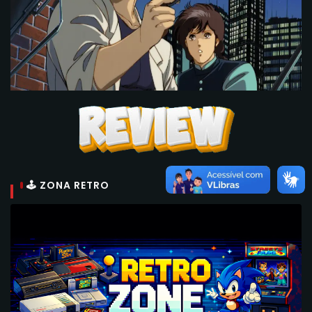
🕹 ZONA RETRO