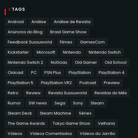
TAGS
Android
Análise
Análise de Revista
Anúncios do Blog
Brasil Game Show
Feedback Sussuworld
Filmes
GamesCom
Kickstarter
Microsoft
Nintendo
Nintendo Switch
Nintendo Switch 2
Notícias
Old Gamer
Old School
Oldcast
PC
PSN Plus
PlayStation
PlayStation 4
PlayStation 5
PlayStation VR2
Podcast
Preview
Retro
Review
Revista Sussuworld
Revistas do Mês
Rumor
SW news
Sega
Sony
Steam
Steam Deck
Steam Machine
Séries
The Game Awards
Tokyo Game Show
Velharia
Vídeos
Vídeos Comentados
Vídeos do Jarrão