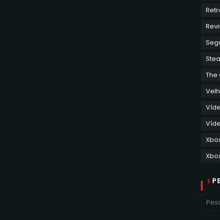
Retr
Revi
Seg
Ste
The
Velh
Víd
Víde
Xbo
Xbox
P