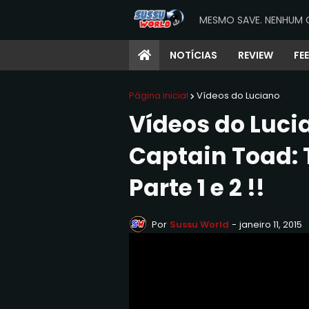
MESMO SAVE. NENHUM 
NOTÍCIAS
REVIEW
FE
Página inicial
Vídeos do Luciano
Vídeos do Luci
Captain Toad: 
Parte 1 e 2 !!
Por
Sussu World
-
janeiro 11, 2015