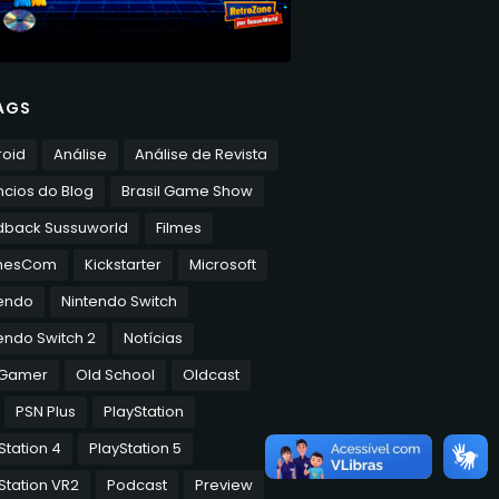
AGS
roid
Análise
Análise de Revista
cios do Blog
Brasil Game Show
dback Sussuworld
Filmes
mesCom
Kickstarter
Microsoft
tendo
Nintendo Switch
endo Switch 2
Notícias
 Gamer
Old School
Oldcast
PSN Plus
PlayStation
Station 4
PlayStation 5
Station VR2
Podcast
Preview