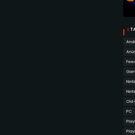
T
And
Anún
Fee
Ga
Nin
Nint
Old
PC
Play
Play