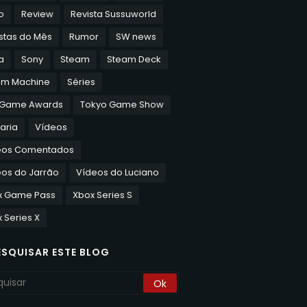
o
Review
Revista Sussuworld
stas do Mês
Rumor
SW news
a
Sony
Steam
Steam Deck
am Machine
Séries
 Game Awards
Tokyo Game Show
aria
Vídeos
eos Comentados
os do Jarrão
Vídeos do Luciano
x Game Pass
Xbox Series S
 Series X
ESQUISAR ESTE BLOG