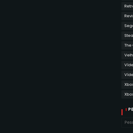
Retr
Revi
Seg
Ste
The
Velh
Víd
Víde
Xbo
Xbox
P