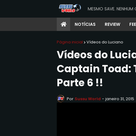
MESMO SAVE. NENHUM 
NOTÍCIAS
REVIEW
FE
Página inicial
Vídeos do Luciano
Vídeos do Luci
Captain Toad: 
Parte 6 !!
Por
Sussu World
-
janeiro 31, 2015