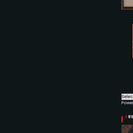
Powe
R