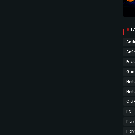
T
And
Anún
Fee
Ga
Nin
Nint
Old
PC
Play
Play