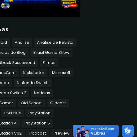
AGS
roid
Análise
Análise de Revista
cios do Blog
Brasil Game Show
dback Sussuworld
Filmes
mesCom
Kickstarter
Microsoft
tendo
Nintendo Switch
endo Switch 2
Notícias
 Gamer
Old School
Oldcast
PSN Plus
PlayStation
Station 4
PlayStation 5
Station VR2
Podcast
Preview