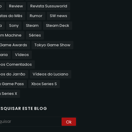
o
Review
Revista Sussuworld
stas do Mês
Rumor
SW news
a
Sony
Steam
Steam Deck
am Machine
Séries
 Game Awards
Tokyo Game Show
aria
Vídeos
eos Comentados
os do Jarrão
Vídeos do Luciano
x Game Pass
Xbox Series S
 Series X
ESQUISAR ESTE BLOG