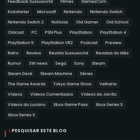
Feedback Sussuworld
Filmes
GamesCom
Kickstarter
Microsoft
Nintendo
Nintendo Switch
Nintendo Switch 2
Notícias
Old Gamer
Old School
Oldcast
PC
PSN Plus
PlayStation
PlayStation 4
PlayStation 5
PlayStation VR2
Podcast
Preview
Retro
Review
Revista Sussuworld
Revistas do Mês
Rumor
SW news
Sega
Sony
Steam
Steam Deck
Steam Machine
Séries
The Game Awards
Tokyo Game Show
Velharia
Vídeos
Vídeos Comentados
Vídeos do Jarrão
Vídeos do Luciano
Xbox Game Pass
Xbox Series S
Xbox Series X
PESQUISAR ESTE BLOG