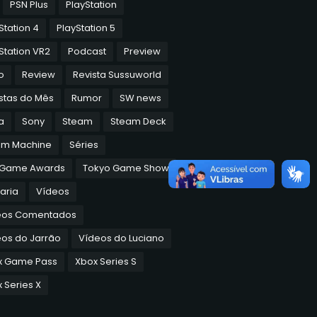
PSN Plus
PlayStation
Station 4
PlayStation 5
Station VR2
Podcast
Preview
o
Review
Revista Sussuworld
stas do Mês
Rumor
SW news
a
Sony
Steam
Steam Deck
am Machine
Séries
 Game Awards
Tokyo Game Show
aria
Vídeos
eos Comentados
os do Jarrão
Vídeos do Luciano
x Game Pass
Xbox Series S
 Series X