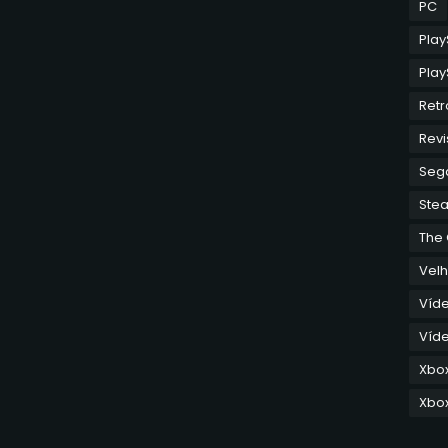
PC
Play
Play
Retr
Revi
Seg
Ste
The
Velh
Víd
Víde
Xbo
Xbox