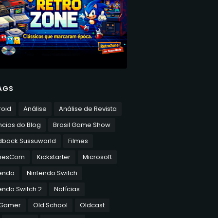
AGS
roid
Análise
Análise de Revista
cios do Blog
Brasil Game Show
dback Sussuworld
Filmes
mesCom
Kickstarter
Microsoft
tendo
Nintendo Switch
endo Switch 2
Notícias
 Gamer
Old School
Oldcast