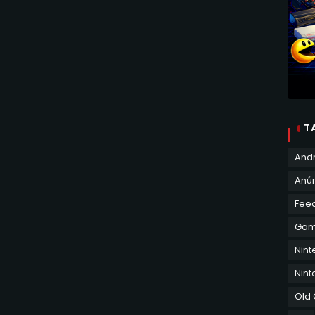
T
And
Anún
Fee
Ga
Nin
Nint
Old