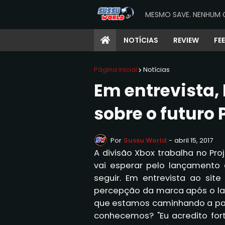
MESMO SAVE. NENHUM 
NOTÍCIAS
REVIEW
FE
Página inicial
Notícias
Em entrevista, 
sobre o futuro 
Por
Sussu World
-
abril 15, 2017
A divisão Xbox trabalha no Pro
vai esperar pelo lançamento 
seguir. Em entrevista ao sit
percepção da marca após o la
que estamos caminhando a pas
conhecemos? "Eu acredito for