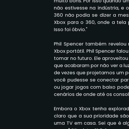
muito bons. Por isso quando um
não estivesse na indústria, e
360 não podia se dizer a me
Xbox para o 360, onde a tela
Isso foi óbvio."
Phil Spencer também revelou
Xbox portátil. Phil Spencer fal
tomar no futuro. Ele aproveit
que acabaram por não ver a luz
de vezes que projetamos um por
você pudesse se conectar par
ou jogar jogos com baixo pod
cenários de onde até os consol
Embora o Xbox tenha explorado
claro que a sua prioridade são
uma TV em casa. Sei que é a