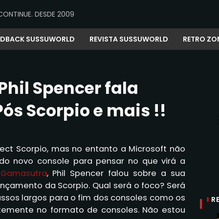
CONTINUE. DESDE 2009
EDBACK SUSSUWORLD
REVISTA SUSSUWORLD
RETRO ZO
Phil Spencer fala
Pós Scorpio e mais !!
ject Scorpio, mas no entanto a Microsoft não
do novo console para pensar no que virá a
e
Gamasutra
, Phil Spencer falou sobre a sua
nçamento da Scorpio. Qual será o foco? Será
sos largos para o fim dos consoles como os
R
temente no formato de consoles. Não estou