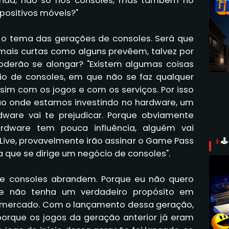
anda, não só nos consoles, mas também no
spositivos móveis?"
o tema das gerações de consoles. Será que
mais curtas como alguns prevêem, talvez por
oderão se alongar? "Existem algumas coisas
o de consoles, em que não se faz qualquer
sim com os jogos e com os serviços. Por isso
o onde estamos investindo no hardware, um
ware vai te prejudicar. Porque obviamente
ardware tem pouca influência, alguém vai
a Live, provavelmente irão assinar o Game Pass

a que se dirige um negócio de consoles".
de consoles abrandem. Porque eu não quero
ue não tenha um verdadeiro propósito em
no mercado. Com o lançamento dessa geração,
rque os jogos da geração anterior já eram