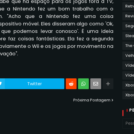
r sabe que há espaço para os jogos fora d TV,
Retr
que a Nintendo fez um bom trabalho com o
ch. "Acho que a Nintendo fez uma coisa
Revi
positivo móvel. Eles disseram algo como 'Ok,
Seg
 que podemos levar conosco'. É uma ideia
Ste
re faz coisas fantásticas. Ela fez a segunda
 obviamente o Wii e os jogos por movimento na
The
ovação".
Velh
Víd
Víde
Twitter
Xbo
Xbox
Próxima Postagem
P