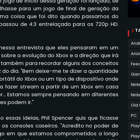
 jogo de início dessa geração foi lançado, se
 olhasse para um jogo de final de geração da
sma coisa que foi dito quando passamos do
 passou de 4:3 entrelaçado para os 720p HD.
T
And
 nessa entrevista que eles pensaram em um
Anún
ou sobre a evolução do Xbox e a direção que irá
ou também para recordar alguns dos conceitos
Fee
 do dia. "Bem deixe-me te dizer a quantidade
Ga
tátil do Xbox ou um tipo de dispositivo onde
Nin
a fazer stream a partir de um Xbox em casa
er... Estamos sempre pensando em diferentes
Nint
es podem ir."
Old
PC
 essas ideias, Phil Spencer quis que ficasse
 os consoles caseiros. "Acredito no poder de
Play
lgo em que estamos comprometidos a longo
Play