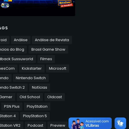
AGS
roid
Análise
Análise de Revista
cios do Blog
Brasil Game Show
dback Sussuworld
Filmes
mesCom
Kickstarter
Microsoft
tendo
Nintendo Switch
endo Switch 2
Notícias
 Gamer
Old School
Oldcast
PSN Plus
PlayStation
Station 4
PlayStation 5
Station VR2
Podcast
Preview