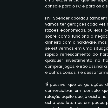
uma experiência que se exp
console para o PC e para os di
Phil Spencer abordou também 
vamos ter gerações cada vez 
razões econômicas, ou elas p
sobre como funciona o negóci
dinheiro com o hardware, mas 
se estivermos em uma situaçã
rápido refrescamento do hard
qualquer investimento no h
comprar jogos, e irão assinar 
e outras coisas. E é dessa form
"É possível que as gerações 
comercializar um console q
relação àquilo que já existe 
acho que lutamos um pouco po