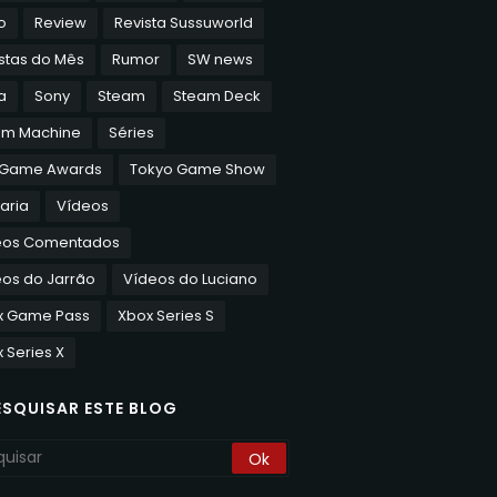
o
Review
Revista Sussuworld
stas do Mês
Rumor
SW news
a
Sony
Steam
Steam Deck
am Machine
Séries
 Game Awards
Tokyo Game Show
aria
Vídeos
eos Comentados
os do Jarrão
Vídeos do Luciano
x Game Pass
Xbox Series S
 Series X
ESQUISAR ESTE BLOG