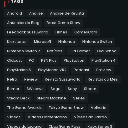
TAGS
Android
Análise
Análise de Revista
Anúncios do Blog
Brasil Game Show
Feedback Sussuworld
Filmes
GamesCom
Kickstarter
Microsoft
Nintendo
Nintendo Switch
Nintendo Switch 2
Notícias
Old Gamer
Old School
Oldcast
PC
PSN Plus
PlayStation
PlayStation 4
PlayStation 5
PlayStation VR2
Podcast
Preview
Retro
Review
Revista Sussuworld
Revistas do Mês
Rumor
SW news
Sega
Sony
Steam
Steam Deck
Steam Machine
Séries
The Game Awards
Tokyo Game Show
Velharia
Vídeos
Vídeos Comentados
Vídeos do Jarrão
Vídeos do Luciano
Xbox Game Pass
Xbox Series S