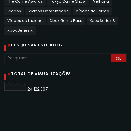
The Game Awards
Tokyo Game Show
Velharia
Vídeos
Vídeos Comentados
Vídeos do Jarrão
Vídeos do Luciano
Xbox Game Pass
Xbox Series S
Xbox Series X
PESQUISAR ESTE BLOG
TOTAL DE VISUALIZAÇÕES
24,122,387