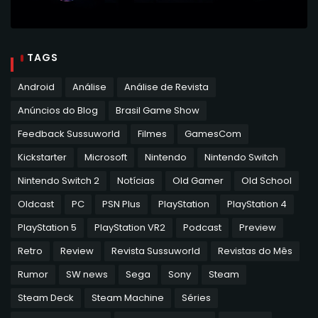
TAGS
Android
Análise
Análise de Revista
Anúncios do Blog
Brasil Game Show
Feedback Sussuworld
Filmes
GamesCom
Kickstarter
Microsoft
Nintendo
Nintendo Switch
Nintendo Switch 2
Notícias
Old Gamer
Old School
Oldcast
PC
PSN Plus
PlayStation
PlayStation 4
PlayStation 5
PlayStation VR2
Podcast
Preview
Retro
Review
Revista Sussuworld
Revistas do Mês
Rumor
SW news
Sega
Sony
Steam
Steam Deck
Steam Machine
Séries