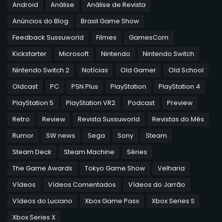
Android
Análise
Análise de Revista
Anúncios do Blog
Brasil Game Show
Feedback Sussuworld
Filmes
GamesCom
Kickstarter
Microsoft
Nintendo
Nintendo Switch
Nintendo Switch 2
Notícias
Old Gamer
Old School
Oldcast
PC
PSN Plus
PlayStation
PlayStation 4
PlayStation 5
PlayStation VR2
Podcast
Preview
Retro
Review
Revista Sussuworld
Revistas do Mês
Rumor
SW news
Sega
Sony
Steam
Steam Deck
Steam Machine
Séries
The Game Awards
Tokyo Game Show
Velharia
Vídeos
Vídeos Comentados
Vídeos do Jarrão
Vídeos do Luciano
Xbox Game Pass
Xbox Series S
Xbox Series X