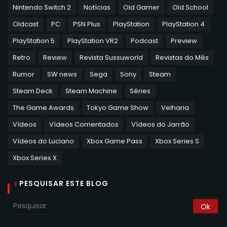
Nintendo Switch 2
Notícias
Old Gamer
Old School
Oldcast
PC
PSN Plus
PlayStation
PlayStation 4
PlayStation 5
PlayStation VR2
Podcast
Preview
Retro
Review
Revista Sussuworld
Revistas do Mês
Rumor
SW news
Sega
Sony
Steam
Steam Deck
Steam Machine
Séries
The Game Awards
Tokyo Game Show
Velharia
Vídeos
Vídeos Comentados
Vídeos do Jarrão
Vídeos do Luciano
Xbox Game Pass
Xbox Series S
Xbox Series X
PESQUISAR ESTE BLOG