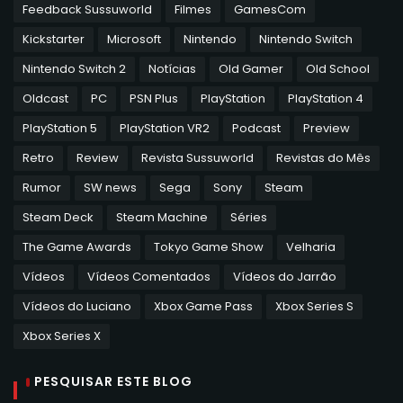
Feedback Sussuworld
Filmes
GamesCom
Kickstarter
Microsoft
Nintendo
Nintendo Switch
Nintendo Switch 2
Notícias
Old Gamer
Old School
Oldcast
PC
PSN Plus
PlayStation
PlayStation 4
PlayStation 5
PlayStation VR2
Podcast
Preview
Retro
Review
Revista Sussuworld
Revistas do Mês
Rumor
SW news
Sega
Sony
Steam
Steam Deck
Steam Machine
Séries
The Game Awards
Tokyo Game Show
Velharia
Vídeos
Vídeos Comentados
Vídeos do Jarrão
Vídeos do Luciano
Xbox Game Pass
Xbox Series S
Xbox Series X
PESQUISAR ESTE BLOG