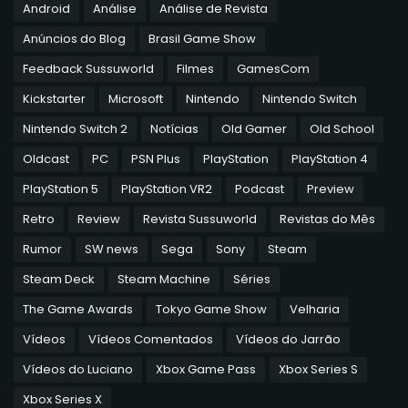
Android
Análise
Análise de Revista
Anúncios do Blog
Brasil Game Show
Feedback Sussuworld
Filmes
GamesCom
Kickstarter
Microsoft
Nintendo
Nintendo Switch
Nintendo Switch 2
Notícias
Old Gamer
Old School
Oldcast
PC
PSN Plus
PlayStation
PlayStation 4
PlayStation 5
PlayStation VR2
Podcast
Preview
Retro
Review
Revista Sussuworld
Revistas do Mês
Rumor
SW news
Sega
Sony
Steam
Steam Deck
Steam Machine
Séries
The Game Awards
Tokyo Game Show
Velharia
Vídeos
Vídeos Comentados
Vídeos do Jarrão
Vídeos do Luciano
Xbox Game Pass
Xbox Series S
Xbox Series X