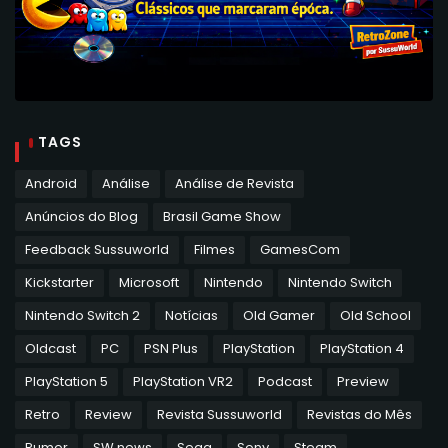
TAGS
Android
Análise
Análise de Revista
Anúncios do Blog
Brasil Game Show
Feedback Sussuworld
Filmes
GamesCom
Kickstarter
Microsoft
Nintendo
Nintendo Switch
Nintendo Switch 2
Notícias
Old Gamer
Old School
Oldcast
PC
PSN Plus
PlayStation
PlayStation 4
PlayStation 5
PlayStation VR2
Podcast
Preview
Retro
Review
Revista Sussuworld
Revistas do Mês
Rumor
SW news
Sega
Sony
Steam