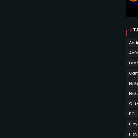
T
And
Anún
Fee
Ga
Nin
Nint
Old
PC
Play
Play