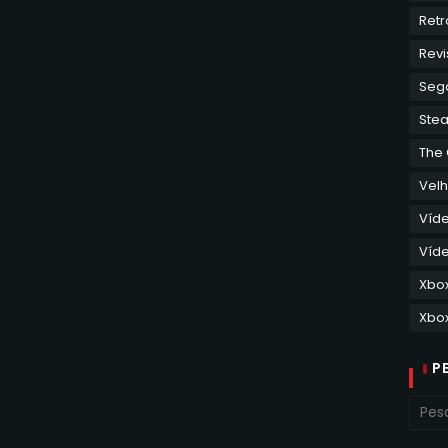
Retr
Revi
Seg
Ste
The
Velh
Víd
Víde
Xbo
Xbox
P