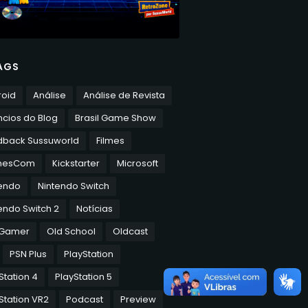
AGS
roid
Análise
Análise de Revista
cios do Blog
Brasil Game Show
dback Sussuworld
Filmes
mesCom
Kickstarter
Microsoft
tendo
Nintendo Switch
endo Switch 2
Notícias
 Gamer
Old School
Oldcast
PSN Plus
PlayStation
Station 4
PlayStation 5
Station VR2
Podcast
Preview