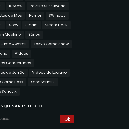
o
Review
Revista Sussuworld
stas do Mês
Rumor
SW news
a
Sony
Steam
Steam Deck
am Machine
Séries
 Game Awards
Tokyo Game Show
aria
Vídeos
eos Comentados
os do Jarrão
Vídeos do Luciano
x Game Pass
Xbox Series S
 Series X
ESQUISAR ESTE BLOG