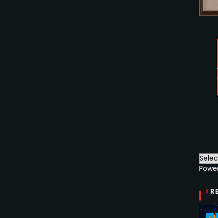
Powe
R